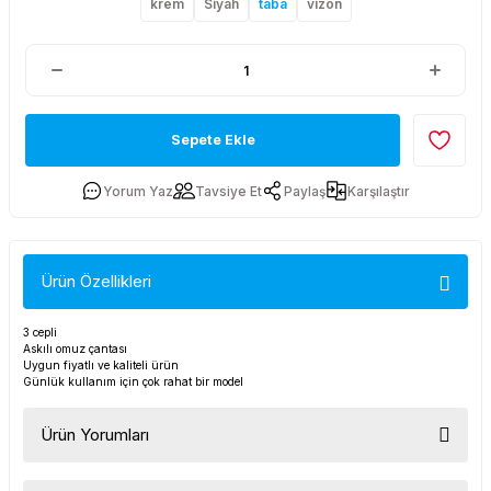
krem
Siyah
taba
vizon
Sepete Ekle
Yorum Yaz
Tavsiye Et
Paylaş
Karşılaştır
Ürün Özellikleri
3 cepli
Askılı omuz çantası
Uygun fiyatlı ve kaliteli ürün
Günlük kullanım için çok rahat bir model
Ürün Yorumları