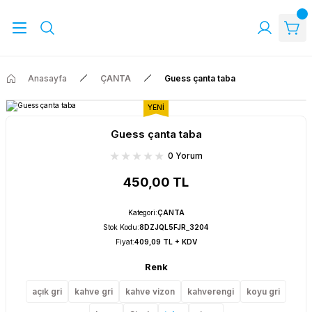
Anasayfa
ÇANTA
Guess çanta taba
YENİ
Guess çanta taba
0 Yorum
450,00 TL
Kategori
:
ÇANTA
Stok Kodu
:
8DZJQL5FJR_3204
Fiyat
:
409,09 TL + KDV
Renk
açık gri
kahve gri
kahve vizon
kahverengi
koyu gri