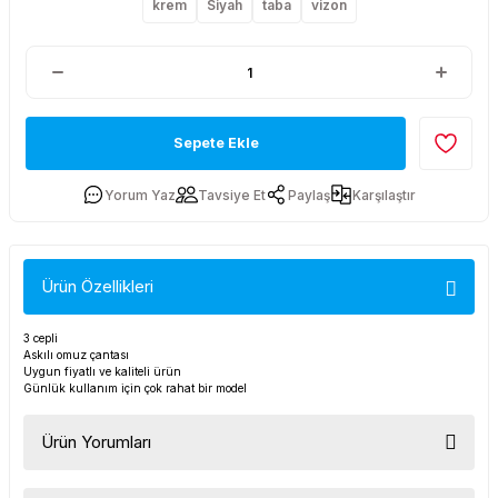
krem
Siyah
taba
vizon
Sepete Ekle
Yorum Yaz
Tavsiye Et
Paylaş
Karşılaştır
Ürün Özellikleri
3 cepli
Askılı omuz çantası
Uygun fiyatlı ve kaliteli ürün
Günlük kullanım için çok rahat bir model
Ürün Yorumları