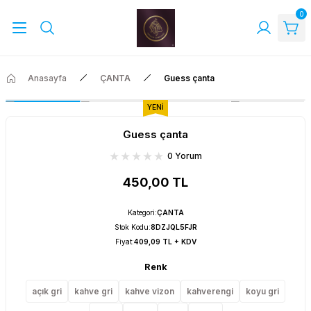
0
Anasayfa
ÇANTA
Guess çanta
YENİ
Guess çanta
0 Yorum
450,00 TL
Kategori
:
ÇANTA
Stok Kodu
:
8DZJQL5FJR
Fiyat
:
409,09 TL + KDV
Renk
açık gri
kahve gri
kahve vizon
kahverengi
koyu gri